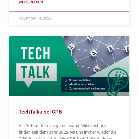
WEITERLESEN
November 14, 2022
TechTalks bei CPB
Als Aufbau für eine gemeinsame Wissensbasis
finden seit dem Jahr 2022 bei uns immer wieder die
CPB Tech Talks statt. Die CPB Tech Talks widmen