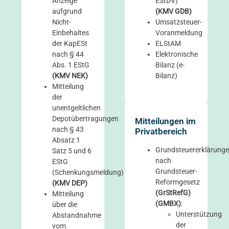
Anzeige
EStDV)
aufgrund
(KMV GDB)
Nicht-
Umsatzsteuer-
Einbehaltes
Voranmeldung
der KapESt
ELStAM
nach § 44
Elektronische
Abs. 1 EStG
Bilanz (e-
(KMV NEK)
Bilanz)
Mitteilung
der
unentgeltlichen
Depotübertragungen
Mitteilungen im
nach § 43
Privatbereich
Absatz 1
Grundsteuererklärung
Satz 5 und 6
nach
EStG
Grundsteuer-
(Schenkungsmeldung)
Reformgesetz
(KMV DEP)
(GrStRefG)
Mitteilung
(GMBX)
:
über die
Unterstützung
Abstandnahme
der
vom