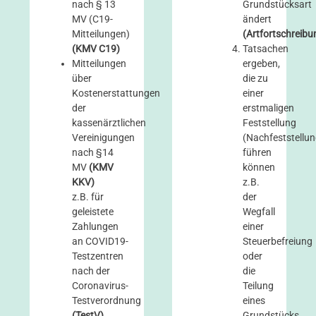
nach § 13
Grundstücksart
MV (C19-
ändert
Mitteilungen)
(Artfortschreibu
(KMV C19)
Tatsachen
Mitteilungen
ergeben,
über
die zu
Kostenerstattungen
einer
der
erstmaligen
kassenärztlichen
Feststellung
Vereinigungen
(Nachfeststellun
nach §14
führen
MV
(KMV
können
KKV)
z.B.
z.B. für
der
geleistete
Wegfall
Zahlungen
einer
an COVID19-
Steuerbefreiung
Testzentren
oder
nach der
die
Coronavirus-
Teilung
Testverordnung
eines
(TestV)
Grundstücks