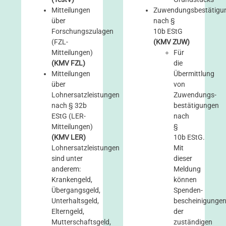
Mitteilungen
Zuwendungsbestätigu
über
nach §
Forschungszulagen
10b EStG
(FZL-
(KMV ZUW)
Mitteilungen)
Für
(KMV FZL)
die
Mitteilungen
Übermittlung
über
von
Lohnersatzleistungen
Zuwendungs­
nach § 32b
bestätigungen
EStG (LER-
nach
Mitteilungen)
§
(KMV LER)
10b EStG.
Lohnersatzleistungen
Mit
sind unter
dieser
anderem:
Meldung
Krankengeld,
können
Übergangsgeld,
Spenden­
Unterhaltsgeld,
bescheinigunge
Elterngeld,
der
Mutterschaftsgeld,
zuständigen