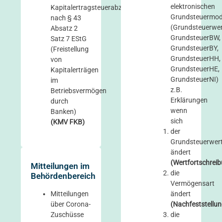
elektronischen
Kapitalertragsteuerabzug
Grundsteuermod
nach § 43
(Grundsteuerwer
Absatz 2
GrundsteuerBW,
Satz 7 EStG
GrundsteuerBY,
(Freistellung
GrundsteuerHH,
von
GrundsteuerHE,
Kapitalerträgen
GrundsteuerNI)
im
z.B.
Betriebsvermögen
Erklärungen
durch
wenn
Banken)
sich
(KMV FKB)
der
Grundsteuerwer
ändert
(Wertfortschrei
Mitteilungen im
die
Behördenbereich
Vermögensart
Mitteilungen
ändert
über Corona-
(Nachfeststellun
Zuschüsse
die