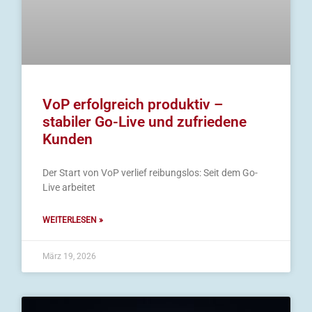
VoP erfolgreich produktiv –
stabiler Go-Live und zufriedene
Kunden
Der Start von VoP verlief reibungslos: Seit dem Go-
Live arbeitet
WEITERLESEN »
März 19, 2026