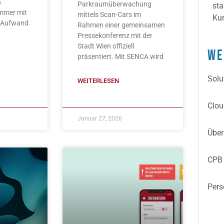
n
Parkraumüberwachung
sta
immer mit
mittels Scan-Cars im
Ku
 Aufwand
Rahmen einer gemeinsamen
Pressekonferenz mit der
Stadt Wien offiziell
We
präsentiert. Mit SENCA wird
Solu
WEITERLESEN
Clou
Januar 27, 2026
Über
CPB 
Pers