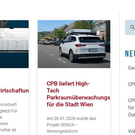
Ne
Ges
CPB liefert High-
CPB
irtschaftung
Tech
Parkraumüberwachungslösung
CPB
für die Stadt Wien
wirtschaft
für
leich Für
Öst
he
Am 26.01.2026 wurde das
vate
Projekt SENCA –
after ist
VoP
Sensorgestützte