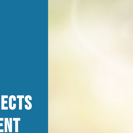
jects
ent