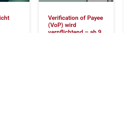
icht
Verification of Payee
(VoP) wird
verpflichtend – ab 9.
Oktober 2025
E AG
nnendes
Mit der im Jahr 2024
4 zurück.
veröffentlichten EU-
ch ein, den
Verordnung zu Instant
sbericht
Payments wird die
Einführung eines Verification
of Payee (VoP)-
Mechanismus für alle
europäischen Banken, die
SEPA-Zahlungen anbieten,
WEITERLESEN
Mai 13, 2025