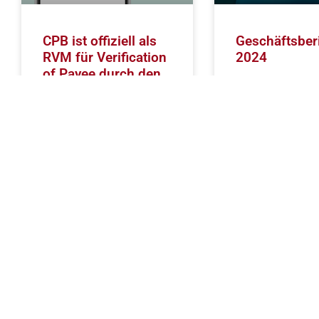
CPB ist offiziell als
Geschäftsber
RVM für Verification
2024
of Payee durch den
EPC gelistet!
Die CPB SOFTWAR
blickt auf ein spa
und erfolgreiches
Unsere VoP-Lösung erfüllt
Geschäftsjahr 202
damit die Anforderungen des
Wir laden Sie herzli
European Payments Council
aktuellen Geschäft
und ist als Routing and
zu nutzen, um ein
Verification Mechanism
(RVM) anerkannt. Ein
wichtiger Meilenstein – für
WEITERLESEN
uns
WEITERLESEN
August 14, 2025
Juni 11, 2025