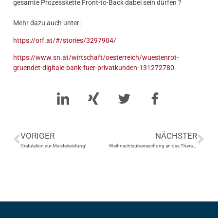
gesamte Prozesskette Front-to-Back dabei sein dürfen ?
Mehr dazu auch unter:
https://orf.at/#/stories/3297904/
https://www.sn.at/wirtschaft/oesterreich/wuestenrot-
gruendet-digitale-bank-fuer-privatkunden-131272780
VORIGER
NÄCHSTER
Gratulation zur Meisterleistung!
Weihnachtsüberraschung an das Therapiezentrum Weidenhof und das Regenbogental