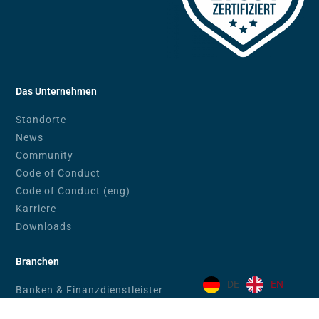
Das Unternehmen
Standorte
News
Community
Code of Conduct
Code of Conduct (eng)
Karriere
Downloads
Branchen
DE
EN
Banken & Finanzdienstleister
eGovernment