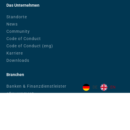
Das Unternehmen
Standorte
News
Community
Code of Conduct
Code of Conduct (eng)
Karriere
Downloads
Branchen
Banken & Finanzdienstleister
DE
EN
eGovernment
Unternehmen in Handel & Industrie
Bildungswesen
Produkte