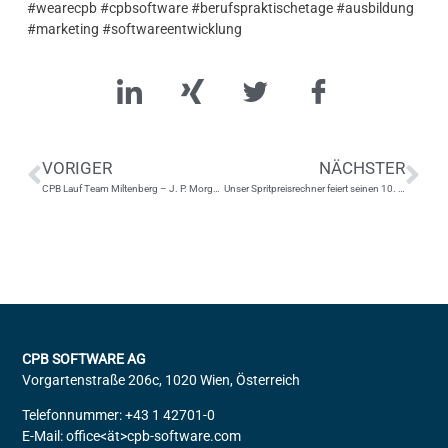
#wearecpb #cpbsoftware #berufspraktischetage #ausbildung
#marketing #softwareentwicklung
VORIGER
NÄCHSTER
CPB Lauf Team Miltenberg – J. P. Morgan Chase Challenge 2021
Unser Spritpreisrechner feiert seinen 10. Geburtstag
CPB SOFTWARE AG
Vorgartenstraße 206c, 1020 Wien, Österreich
Telefonnummer: +43 1 42701-0
E-Mail: office<ät>cpb-software.com