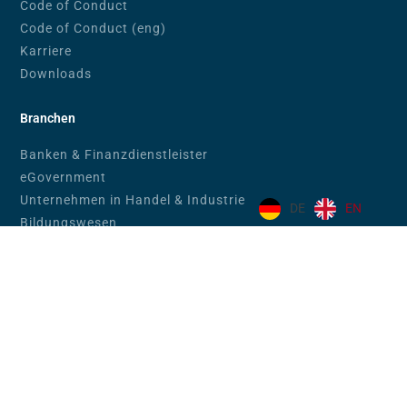
Code of Conduct
Code of Conduct (eng)
Karriere
Downloads
Branchen
Banken & Finanzdienstleister
eGovernment
Unternehmen in Handel & Industrie
DE
EN
Bildungswesen
Produkte
TAMBAS
EFDIS.CIFRA
PROFOS
SECTRAS
WMACCESS