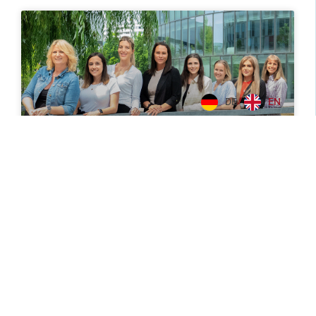
DE
EN
Frauen an die Macht
Jemals darüber nachgedacht, wie hoch der
Frauenanteil bei CPB ist? Es ist bereits bekannt, dass
besonders die Männerquote in der IT-Branche hoch
ist… doch CPB
WEITERLESEN