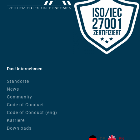
Das Unternehmen
Standorte
News
Community
Code of Conduct
Code of Conduct (eng)
Karriere
Downloads
DE
EN