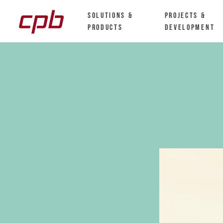
Solutions &
Projects &
Products
Development