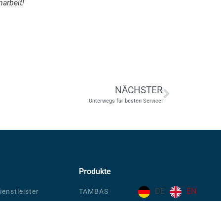
narbeit!
NÄCHSTER
Unterwegs für besten Service!
Produkte
DE
EN
enstleister
TAMBAS
EFDIS.CIFRA
andel & Industrie
PROFOS