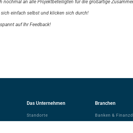
ch nochmal an alle Projektbeteiligten für die großartige Zusamme
ich einfach selbst und klicken sich durch!
spannt auf Ihr Feedback!
Das Unternehmen
Branchen
Standorte
Banken & Finanzdi
News
eGovernment
Community
Unternehmen in H