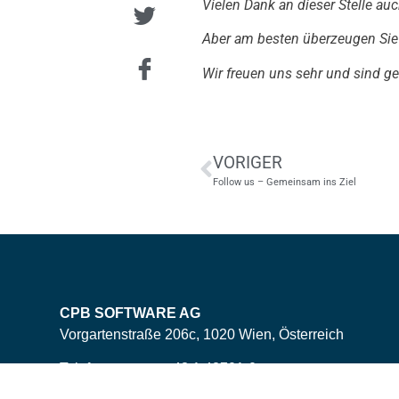
Vielen Dank an dieser Stelle au
Aber am besten überzeugen Sie s
Wir freuen uns sehr und sind ge
VORIGER
Follow us – Gemeinsam ins Ziel
CPB SOFTWARE AG
Vorgartenstraße 206c, 1020 Wien, Österreich
Telefonnummer: +43 1 42701-0
E-Mail: office<ät>cpb-software.com