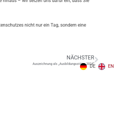
e hinaus – wir setzen uns dafür ein, dass Sie
tenschutzes nicht nur ein Tag, sondern eine
NÄCHSTER
Auszeichnung als „Ausbildungsstätte 2024“
DE
EN
Produkte
enstleister
TAMBAS
EFDIS.CIFRA