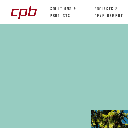
Solutions &
Projects &
Products
Development