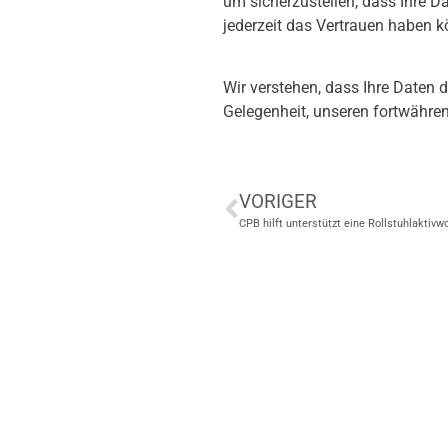
um sicherzustellen, dass Ihre D
jederzeit das Vertrauen haben k
Wir verstehen, dass Ihre Daten 
Gelegenheit, unseren fortwähre
VORIGER
CPB hilft unterstützt eine Rollstuhlaktiv
CPB SOFTWARE AG
Vorgartenstraße 206c, 1020 Wien, Österreich
Telefonnummer: +43 1 42701-0