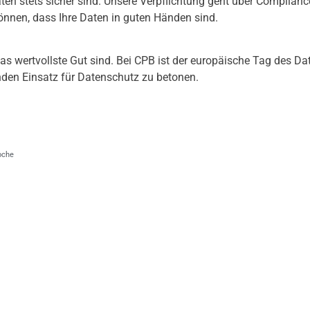
aten stets sicher sind. Unsere Verpflichtung geht über Complianc
önnen, dass Ihre Daten in guten Händen sind.
das wertvollste Gut sind. Bei CPB ist der europäische Tag des Da
nden Einsatz für Datenschutz zu betonen.
woche
Das Unternehmen
Branchen
Standorte
Banken & Finanzdi
News
eGovernment