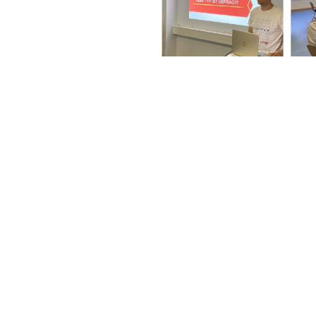
VORIGER
CPB Geschäftsbericht 2019
CPB SOFTWARE AG
Vorgartenstraße 206c, 1020 Wien, Österreich
Telefonnummer: +43 1 42701-0