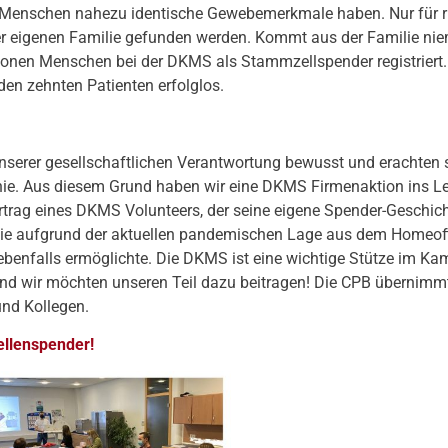
 Menschen nahezu identische Gewebemerkmale haben. Nur für rund
er eigenen Familie gefunden werden. Kommt aus der Familie nie
illionen Menschen bei der DKMS als Stammzellspender registrier
en zehnten Patienten erfolglos.
nserer gesellschaftlichen Verantwortung bewusst und erachten 
e. Aus diesem Grund haben wir eine DKMS Firmenaktion ins Le
rtrag eines DKMS Volunteers, der seine eigene Spender-Geschich
er, die aufgrund der aktuellen pandemischen Lage aus dem Homeoff
benfalls ermöglichte. Die DKMS ist eine wichtige Stütze im Kam
d wir möchten unseren Teil dazu beitragen! Die CPB übernimmt
und Kollegen.
llenspender!