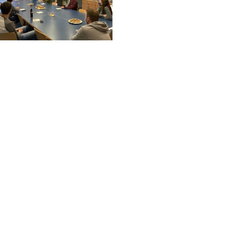
Das Unternehmen
Branchen
Standorte
Banken & Finanzdi
News
eGovernment