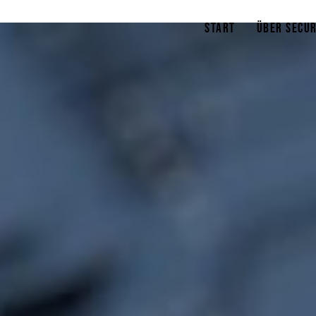
Start
Über Secur